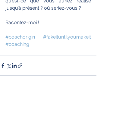
qu’est-ce que vous auriez réalisé 
jusqu’à présent ? où seriez-vous ?
Racontez-moi !
#coachorigin
#fakeituntilyoumakeit
#coaching