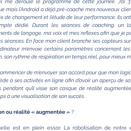
el me déroule le programme de cette journée. J’ai 3 
 mais l’Android a déjà pré-coaché mes nouveaux clients
te de changement et l’étude de leur performance. Ils ont
pte dédié. Durant les séances de coaching, un logi
nts de langage, ma voix et mes reflexes afin que je pu
 séances. En face mon client branche ses capteurs sur l
rdinateur m’envoie certains paramètres concernant les
on, son rythme de respiration en temps réel, pour mieux m
 commencer de m’envoyer son accord pour que mon logici
de à ses activités en ligne afin d’avoir un aperçu de sa 
êts pendant qu’il visse son casque de réalité augmenté
s à une visualisation de son succès
. 
ion ou réalité « augmentée »
 ? 
ficielle est en plein essor. La robotisation de notre 