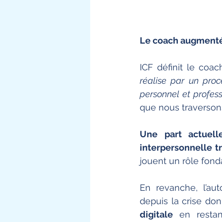
Le coach augment
ICF définit le coa
réalise par un proc
personnel et profes
que nous traversons
Une part actuell
interpersonnelle tr
jouent un rôle fond
En revanche, l’au
depuis la crise do
digitale
 en restan