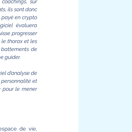
coachings, sur 
, ils sont donc 
 payé en crypto 
ciel évaluera 
isse progresser 
e thorax et les 
 battements de 
e guider.
el d’analyse de 
personnalité et 
e pour le mener 
espace de vie, 