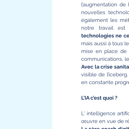
l’augmentation de l
nouvelles technol
également les mét
notre travail es
technologies ne ce
mais aussi à tous le
mise en place de 
communications, les
Avec la crise sanit
visible de l’iceber
en constante progre
L’IA c’est quoi ?
L' intelligence arti
œuvre en vue de réa
La 1ère coach digit