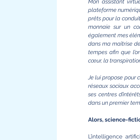
Mon assistant virtu
plateforme numérique
prêts pour la condui
monnaie sur un com
également mes éléme
dans ma maîtrise des
tempes afin que l’o
cœur, la transpirati
Je lui propose pour
réseaux sociaux accè
ses centres d’intér
dans un premier temp
Alors, science-fict
L’intelligence arti