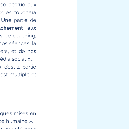
nce accrue aux 
gies touchera 
Une partie de 
achement aux 
 de coaching, 
nos séances, la 
rs, et de nos 
édia sociaux… 
u
, c’est la partie 
st multiple et 
niques mises en 
ce humaine ». 
e inventé dans 