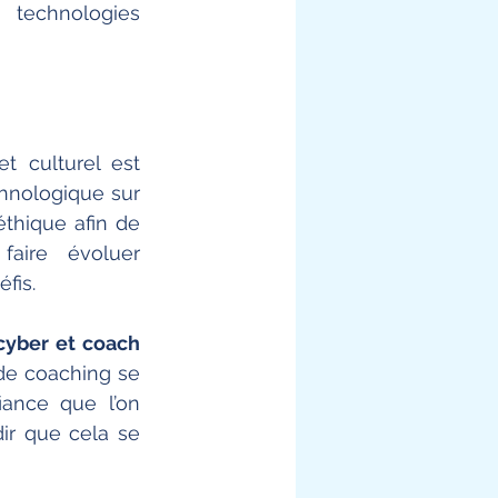
technologies 
 culturel est 
hnologique sur 
thique afin de 
faire évoluer 
fis. 
Je contribue et soutien ces initiatives en tant que juriste spécialisée cyber et coach 
de coaching se 
ance que l’on 
ir que cela se 