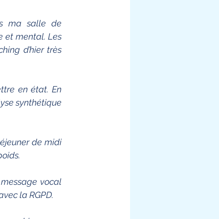
s ma salle de 
et mental. Les 
ng d’hier très 
re en état. En 
yse synthétique 
jeuner de midi 
poids.
 message vocal 
avec la RGPD. 