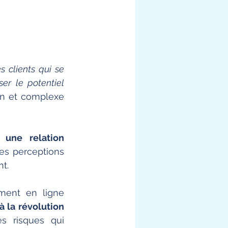
 clients qui se 
r le potentiel 
in et complexe 
une relation 
les perceptions 
t. 
ment en ligne 
 la révolution 
 risques qui 