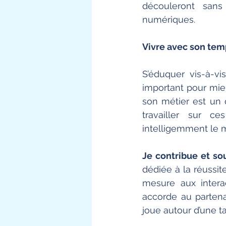
découleront san
numériques. 
Vivre avec son tem
S’éduquer vis-à-vi
important pour mieu
son métier est un d
travailler sur ce
intelligemment le m
dédiée à la réussit
mesure aux intera
accorde au partenar
joue autour d’une ta