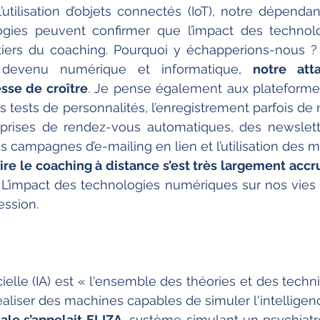
’utilisation d’objets connectés (IoT), notre dépenda
ogies peuvent confirmer que l’impact des technolo
iers du coaching. Pourquoi y échapperions-nous ? 
t devenu numérique et informatique, 
notre att
sse de croître
. Je pense également aux plateformes
s tests de personnalités, l’enregistrement parfois de 
prises de rendez-vous automatiques, des newslette
 campagnes d’e-mailing en lien et l’utilisation des m
aire le coaching à distance s’est très largement accr
g. L’impact des technologies numériques sur nos vies e
ssion. 
ficielle (IA) est « l'ensemble des théories et des tech
liser des machines capables de simuler l'intelligen
ale s’appelait ELIZA
, système simulant un psychiatr