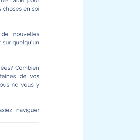
e l'aide pour 
s choses en soi 
de nouvelles 
 sur quelqu'un 
nées? Combien 
taines de vos 
vous ne vous y 
iez naviguer 