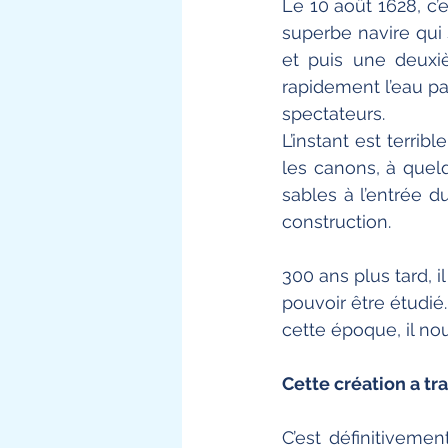
Le 10 août 1628, c’
superbe navire qui s
et puis une deuxi
rapidement l’eau pa
spectateurs. 
L’instant est terri
les canons, à quelq
sables à l’entrée 
construction. 
300 ans plus tard, i
pouvoir être étudié
cette époque, il nou
Cette création a t
C’est définitiveme