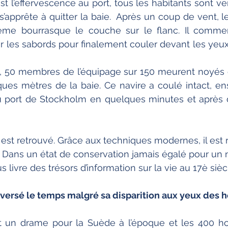
est l’effervescence au port, tous les habitants sont v
’apprête à quitter la baie.  Après un coup de vent, le 
ème bourrasque le couche sur le flanc. Il comme
r les sabords pour finalement couler devant les yeux 
ble, 50 membres de l’équipage sur 150 meurent noyés 
ues mètres de la baie. Ce navire a coulé intact, ens
du port de Stockholm en quelques minutes et après 
l est retrouvé. Grâce aux techniques modernes, il est 
. Dans un état de conservation jamais égalé pour un 
s livre des trésors d’information sur la vie au 17è sièc
raversé le temps malgré sa disparition aux yeux des
nt un drame pour la Suède à l’époque et les 400 h