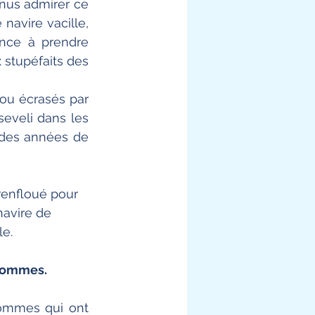
enus admirer ce 
navire vacille, 
nce à prendre 
stupéfaits des 
ou écrasés par 
eveli dans les 
des années de 
renfloué pour 
navire de 
le.
 hommes.
ommes qui ont 