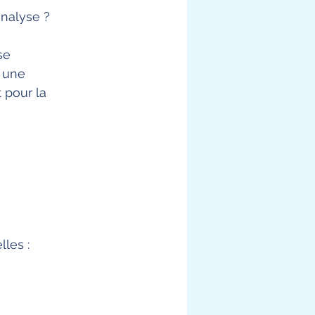
analyse ?
se 
 une 
 pour la 
les :