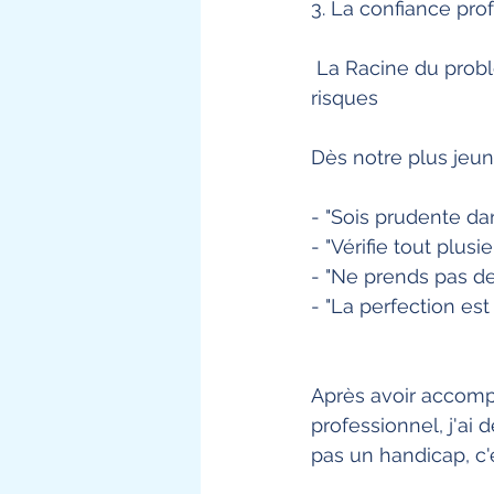
3. La confiance pro
 La Racine du problème : Une programmation depuis l'enfance à la non prise de 
risques
Dès notre plus jeun
- "Sois prudente da
- "Vérifie tout plusie
- "Ne prends pas de 
- "La perfection est
Après avoir accomp
professionnel, j'ai
pas un handicap, c'