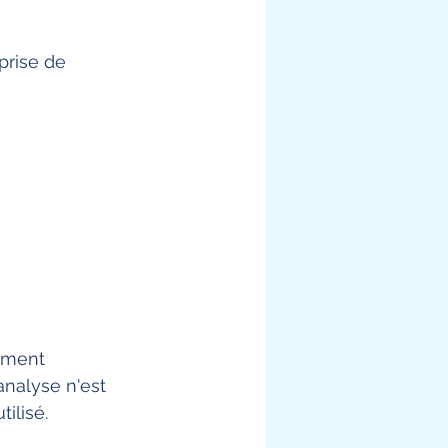
ement 
analyse n'est 
ilisé.