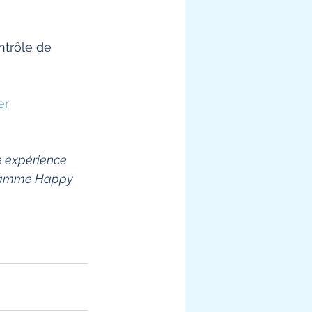
ntrôle de 
er
e expérience 
gramme Happy 